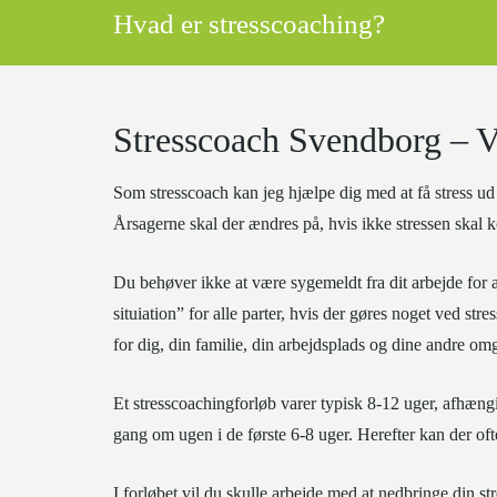
Hvad er stresscoaching?
Stresscoach Svendborg – 
Som stresscoach kan jeg hjælpe dig med at få stress ud af
Årsagerne skal der ændres på, hvis ikke stressen skal k
Du behøver ikke at være sygemeldt fra dit arbejde for
situiation” for alle parter, hvis der gøres noget ved str
for dig, din familie, din arbejdsplads og dine andre omg
Et stresscoachingforløb varer typisk 8-12 uger, afhæng
gang om ugen i de første 6-8 uger. Herefter kan der of
I forløbet vil du skulle arbejde med at nedbringe din s