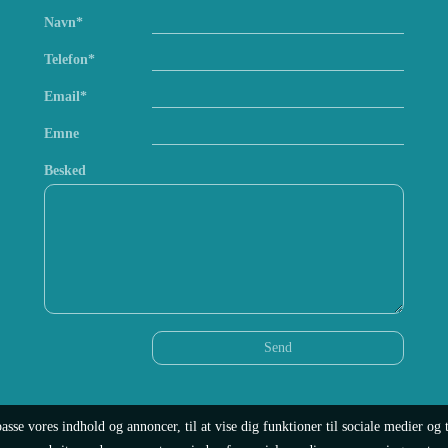
Navn*
Telefon*
Email*
Emne
Besked
passe vores indhold og annoncer, til at vise dig funktioner til sociale medier og t