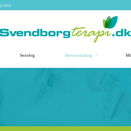
olitik
Sexolog
Stresscoaching
Mi