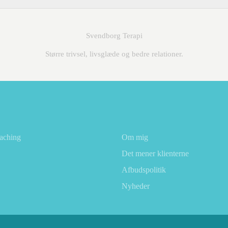
Svendborg Terapi
Større trivsel, livsglæde og bedre relationer.
oaching
Om mig
Det mener klienterne
Afbudspolitik
Nyheder