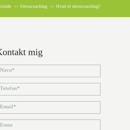
orside
Stresscoaching
Hvad er stresscoaching?
Kontakt mig
Navn*
Telefon*
Email*
Emne