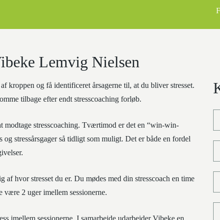
F
Vibeke Lemvig Nielsen
 kroppen og få identificeret årsagerne til, at du bliver stresset.
omme tilbage efter endt stresscoaching forløb.
 at modtage stresscoaching. Tværtimod er det en “win-win-
ess og stressårsgager så tidligt som muligt. Det er både en fordel
ivelser.
ig af hvor stresset du er. Du mødes med din stresscoach en time
te være 2 uger imellem sessionerne.
tress imellem sessionerne. I samarbejde udarbejder Vibeke en