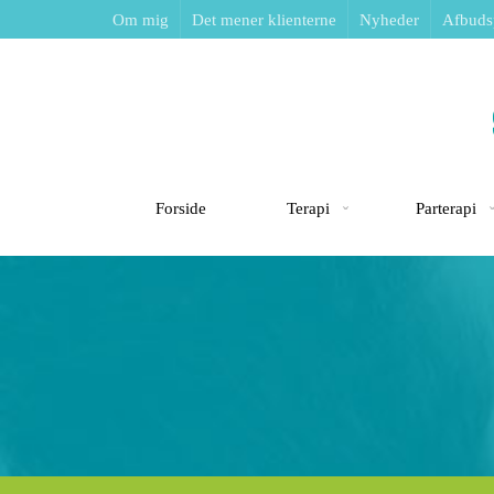
Om mig
Det mener klienterne
Nyheder
Afbudsp
Forside
Terapi
Parterapi